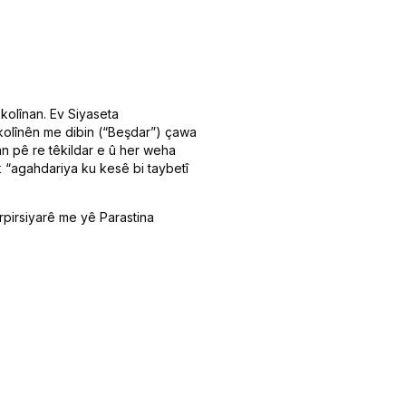
êkolînan. Ev Siyaseta
kolînên me dibin (“Beşdar”) çawa
n pê re têkildar e û her weha
“agahdariya ku kesê bi taybetî
rpirsiyarê me yê Parastina