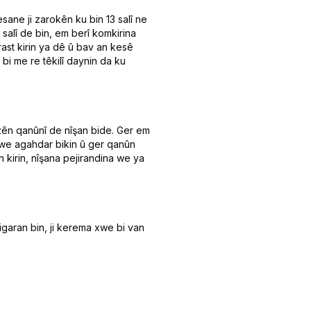
ane ji zarokên ku bin 13 salî ne
 salî de bin, em berî komkirina
st kirin ya dê û bav an kesê
bi me re têkilî daynin da ku
zên qanûnî de nîşan bide. Ger em
 we agahdar bikin û ger qanûn
 kirin, nîşana pejirandina we ya
garan bin, ji kerema xwe bi van