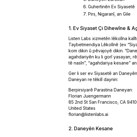
Guhertinên Ev Siyasetê
Pirs, Nigaranî, an Gile
1. Ev Siyaset Çi Dihewîne & A
Listen Labs xizmetên lêkolîna kalî
Taybetmendiya Lêkolînê (ev “Siya
kom dikin û pêvajoyê dikin. “Dan
agahdariyên ku li gorî yasayan,
tê nasîn”, “agahdariya kesane” an
Ger li ser ev Siyasetê an Daneyê
Daneyan re têkilî daynin:
Berpirsiyarê Parastina Daneyan:
Florian Juengermann
85 2nd St San Francisco, CA 9410
United States
florian@listenlabs.ai
2. Daneyên Kesane