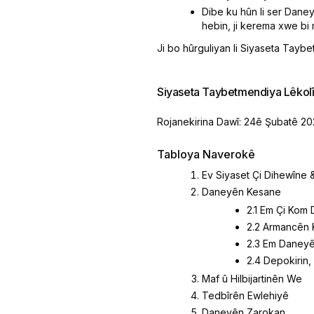
Dibe ku hûn li ser Dane
hebin, ji kerema xwe bi 
Ji bo hûrguliyan li Siyaseta Taybet
Siyaseta Taybetmendiya Lêkol
Rojanekirina Dawî: 24ê Şubatê 2
Tabloya Naverokê
Ev Siyaset Çi Dihewîne 
Daneyên Kesane
2.1 Em Çi Kom 
2.2 Armancên 
2.3 Em Daneyê
2.4 Depokirin
Maf û Hilbijartinên We
Tedbîrên Ewlehiyê
Daneyên Zarokan