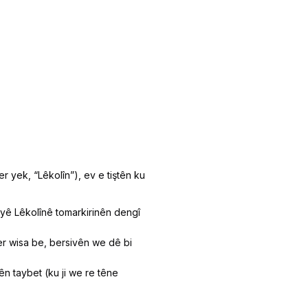
r yek, “Lêkolîn”), ev e tiştên ku
eyê Lêkolînê tomarkirinên dengî
Ger wisa be, bersivên we dê bi
n taybet (ku ji we re têne