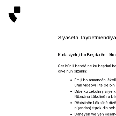
Siyaseta Taybetmendiya 
Kurtasiyek ji bo Beşdarên Lêko
Ger hûn li bendê ne ku beşdarî hev
divê hûn bizanin:
Em ji bo armancên lêkolî
û/an vîdeoyî jî tê de bin.
Dibe ku Lêkolîn ji aliyê
Rêxistina Lêkolînê re bê
Rêxistinên Lêkolînê div
nîşandan) tiştek din nebê
Daneyên we yên Kesane 