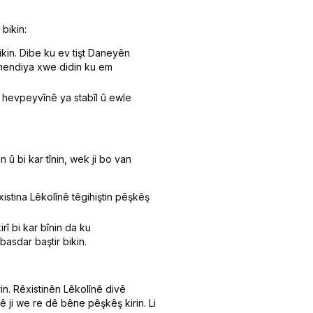
bikin:
kin. Dibe ku ev tişt Daneyên
zamendiya xwe didin ku em
hevpeyvînê ya stabîl û ewle
 bi kar tînin, wek ji bo van
istina Lêkolînê têgihiştin pêşkêş
î bi kar bînin da ku
asdar baştir bikin.
in. Rêxistinên Lêkolînê divê
 ji we re dê bêne pêşkêş kirin. Li