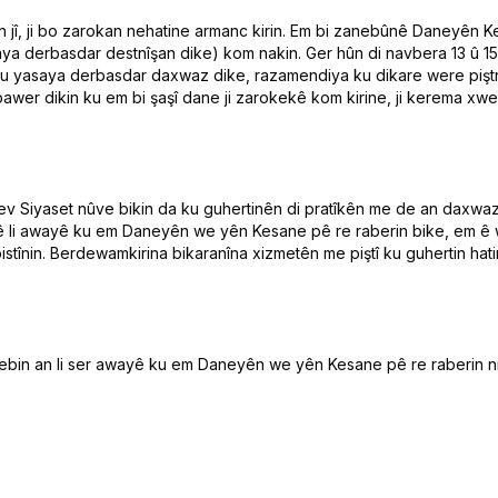
jî, ji bo zarokan nehatine armanc kirin. Em bi zanebûnê Daneyên Kes
asaya derbasdar destnîşan dike) kom nakin. Ger hûn di navbera 13 û 15
u yasaya derbasdar daxwaz dike, razamendiya ku dikare were piştra
wer dikin ku em bi şaşî dane ji zarokekê kom kirine, ji kerema xwe 
v Siyaset nûve bikin da ku guhertinên di pratîkên me de an daxwa
rê li awayê ku em Daneyên we yên Kesane pê re raberin bike, em ê
tînin. Berdewamkirina bikaranîna xizmetên me piştî ku guhertin hatin
hebin an li ser awayê ku em Daneyên we yên Kesane pê re raberin ni