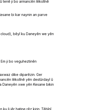
 tenê ji bo armancên lêkolînê
esane bi kar naynin an parve
a cloud), bêyî ku Daneyên we yên
 Em ji bo veguheztinên
daxwaz dike diparêzin. Ger
mancên lêkolînê yên destûrdayî û
rina Daneyên xwe yên Kesane bikin
 li jêr hatine rêz kirin. Têbînî