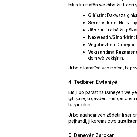
bikin ku mafên we dibe ku li gorî 
Gihîştin:
Daxwaza gihîşt
Sererastkirin:
Ne-rastiy
Jêbirin:
Li cihê ku pêka
Nexwestin/Sînorkirin:
L
Veguheztina Daneyan:
Vekişandina Razamend
dem wê vekişînin.
Ji bo bikaranîna van mafan, bi pr
4. Tedbîrên Ewlehiyê
Em ji bo parastina Daneyên we yên
gihîştinê, û çavdêrî. Her çend em
baştir bikin.
Ji bo agahdariyên zêdetir li ser
pejirandî, ji kerema xwe trust.listen
5. Daneyên Zarokan