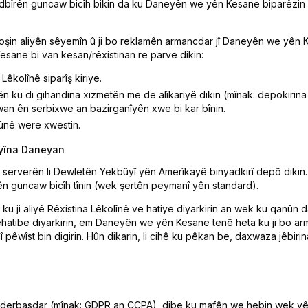
bîrên guncaw bicîh bikin da ku Daneyên we yên Kesane biparêzin û
in aliyên sêyemîn û ji bo reklamên armancdar jî Daneyên we yên K
sane bi van kesan/rêxistinan re parve dikin:
Lêkolînê siparîş kiriye.
 ku di gihandina xizmetên me de alîkariyê dikin (mînak: depokirin
an ên serbixwe an bazirganîyên xwe bi kar bînin.
nûnê were xwestin.
ayîna Daneyan
serverên li Dewletên Yekbûyî yên Amerîkayê binyadkirî depô dikin.
 guncaw bicîh tînin (wek şertên peymanî yên standard).
 ji aliyê Rêxistina Lêkolînê ve hatiye diyarkirin an wek ku qanûn 
atibe diyarkirin, em Daneyên we yên Kesane tenê heta ku ji bo ar
pêwîst bin digirin. Hûn dikarin, li cihê ku pêkan be, daxwaza jêbi
a derbasdar (mînak: GDPR an CCPA), dibe ku mafên we hebin wek yên ku