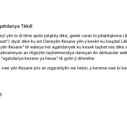
gahdariya Têkilî
teyî yên bi AI têne ajotin pêşkêş dike, gelek caran bi pêşkêşkirina L
set”) diyar dike ku em Daneyên Kesane yên ji kesên ku beşdarî Lê
eyên Kesane” tê wateya her agahdariyek ku kesek taybet nas dike a
 rêziknameyan an rêgezên taybetmendiya daneyan ên derbasdar wek 
 “agahdariya kesane ya hesas” tê gotin jî dihewîne.
n xwe yên Kesane pirs an nigaranîyên we hebin, ji kerema xwe bi be
5