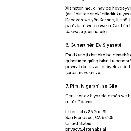
Xizmetên me, di nav de hevpeyvîn 
(an jî bin temenekî bilindtir ku y
Daneyên we yên Kesane, li cihê k
parêzkarê we bixwazin. Ger hûn ba
daxwaza jêbirinê bikin.
6. Guhertinên Ev Siyasetê
Em dikarin ji demekê bo demekê e
guhertinên girîng bikin ku bando
pêwîst bike razamendiyek zêde bis
şertên nûvekirî ye.
7. Pirs, Nigaranî, an Gile
Ger li ser ev Siyasetê pirsên we 
re têkilî daynin:
Listen Labs 85 2nd St
San Francisco, CA 94105
United States
privacy@listenlabs.ai