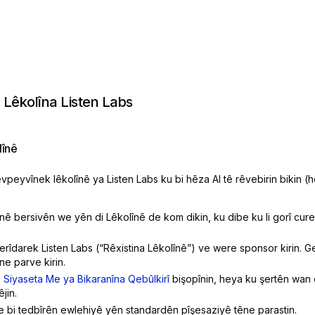
Lêkolîna Listen Labs
lînê
peyvînek lêkolînê ya Listen Labs ku bi hêza AI tê rêvebirin bikin (he
nê bersivên we yên di Lêkolînê de kom dikin, ku dibe ku li gorî cur
 xerîdarek Listen Labs (“Rêxistina Lêkolînê”) ve were sponsor kirin. 
ne parve kirin.
ê
Siyaseta Me ya Bikaranîna Qebûlkirî
bişopînin, heya ku şertên wan ê
jin.
bi tedbîrên ewlehiyê yên standardên pîşesaziyê têne parastin.