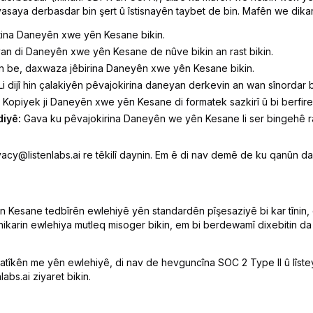
yasaya derbasdar bin şert û îstisnayên taybet de bin. Mafên we dikar
ina Daneyên xwe yên Kesane bikin.
an di Daneyên xwe yên Kesane de nûve bikin an rast bikin.
n be, daxwaza jêbirina Daneyên xwe yên Kesane bikin.
i dijî hin çalakiyên pêvajokirina daneyan derkevin an wan sînordar b
Kopiyek ji Daneyên xwe yên Kesane di formatek sazkirî û bi berfirehî
iyê:
Gava ku pêvajokirina Daneyên we yên Kesane li ser bingehê r
ivacy@listenlabs.ai re têkilî daynin. Em ê di nav demê de ku qanûn d
 Kesane tedbîrên ewlehiyê yên standardên pîşesaziyê bi kar tînin, di
 nikarin ewlehiya mutleq misoger bikin, em bi berdewamî dixebitin d
 pratîkên me yên ewlehiyê, di nav de hevguncîna SOC 2 Type II û lî
labs.ai ziyaret bikin.