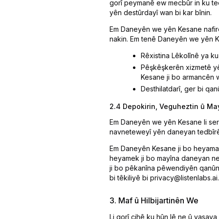
gorî peymanê ew mecbûr in ku ted
yên destûrdayî wan bi kar bînin.
Em Daneyên we yên Kesane nafiroş
nakin. Em tenê Daneyên we yên Ke
Rêxistina Lêkolînê ya ku 
Pêşkêşkerên xizmetê yên
Kesane ji bo armancên w
Desthilatdarî, ger bi qa
2.4 Depokirin, Veguheztin û M
Em Daneyên we yên Kesane li ser 
navneteweyî yên daneyan tedbîrên
Em Daneyên Kesane ji bo heyama ku
heyamek ji bo mayîna daneyan neh
ji bo pêkanîna pêwendiyên qanûnî 
bi têkiliyê bi privacy@listenlabs.ai.
3. Maf û Hilbijartinên We
Li gorî cihê ku hûn lê ne û yasay