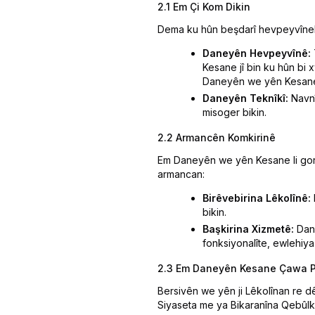
2.1 Em Çi Kom Dikin
Dema ku hûn beşdarî hevpeyvînek l
Daneyên Hevpeyvînê:
Kesane jî bin ku hûn bi 
Daneyên we yên Kesane 
Daneyên Teknîkî:
Navnî
misoger bikin.
2.2 Armancên Komkirinê
Em Daneyên we yên Kesane li gorî
armancan:
Birêvebirina Lêkolînê:
bikin.
Başkirina Xizmetê:
Dane
fonksiyonalîte, ewlehiy
2.3 Em Daneyên Kesane Çawa P
Bersivên we yên ji Lêkolînan re dê
Siyaseta me ya Bikaranîna Qebûlki