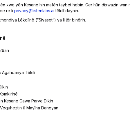
yên xwe yên Kesane hin mafên taybet hebin. Ger hûn dixwazin wan ma
me re li
privacy@listenlabs.ai
têkilî daynin.
mendiya Lêkolînê (“Siyaset”) ya li jêr binêrin.
înê
026an
& Agahdariya Têkilî
Dikin
Komkirinê
n Kesane Çawa Parve Dikin
, Veguheztin û Mayîna Daneyan