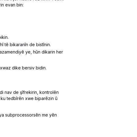
in evan bin:
ikin.
 tê bikaranîn de bistînin.
azamendiyê ye, hûn dikarin her
axwaz dike bersiv bidin.
 nav de şîfrekirin, kontrolên
a ku tedbîrên xwe biparêzin û
steya subprocessorsên me yên